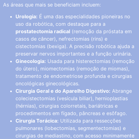
As áreas que mais se beneficiam incluem:
Urologia:
É uma das especialidades pioneiras no
uso da robótica, com destaque para a
prostatectomia radical
(remoção da próstata em
casos de câncer), nefrectomias (rins) e
cistectomias (bexiga). A precisão robótica ajuda a
preservar nervos importantes e a função urinária.
Ginecologia:
Usada para histerectomias (remoção
do útero), miomectomias (remoção de miomas),
tratamento de endometriose profunda e cirurgias
oncológicas ginecológicas.
Cirurgia Geral e do Aparelho Digestivo:
Abrange
colecistectomias (vesícula biliar), hernioplastias
(hérnias), cirurgias colorretais, bariátricas e
procedimentos em fígado, pâncreas e esôfago.
Cirurgia Torácica:
Utilizada para ressecções
pulmonares (lobectomias, segmentectomias) e
cirurgias de mediastino, com acesso minimamente