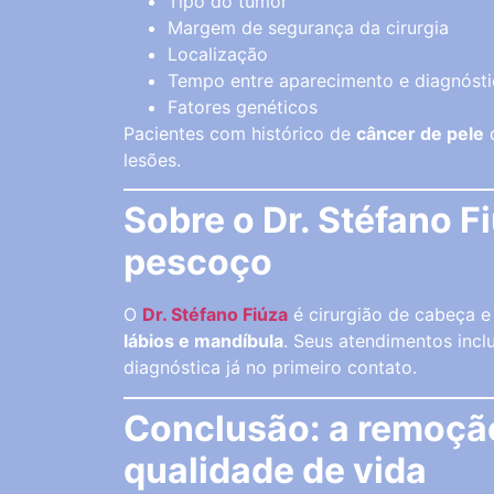
Tipo do tumor
Margem de segurança da cirurgia
Localização
Tempo entre aparecimento e diagnóst
Fatores genéticos
Pacientes com histórico de
câncer de pele
d
lesões.
Sobre o Dr. Stéfano F
pescoço
O
Dr. Stéfano Fiúza
é cirurgião de cabeça e
lábios e mandíbula
. Seus atendimentos incl
diagnóstica já no primeiro contato.
Conclusão: a remoção
qualidade de vida