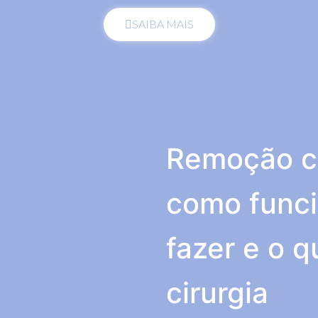
SAIBA MAIS
Remoção câ
como func
fazer e o 
cirurgia