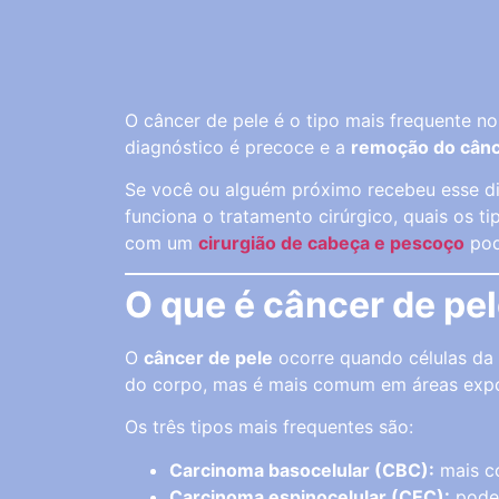
O câncer de pele é o tipo mais frequente no
diagnóstico é precoce e a
remoção do cânc
Se você ou alguém próximo recebeu esse dia
funciona o tratamento cirúrgico, quais os
com um
cirurgião de cabeça e pescoço
pod
O que é câncer de pe
O
câncer de pele
ocorre quando células da 
do corpo, mas é mais comum em áreas expos
Os três tipos mais frequentes são:
Carcinoma basocelular (CBC):
mais c
Carcinoma espinocelular (CEC):
pode 