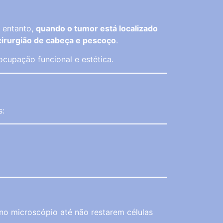
o entanto,
quando o tumor está localizado
cirurgião de cabeça e pescoço
.
cupação funcional e estética.
s:
o microscópio até não restarem células