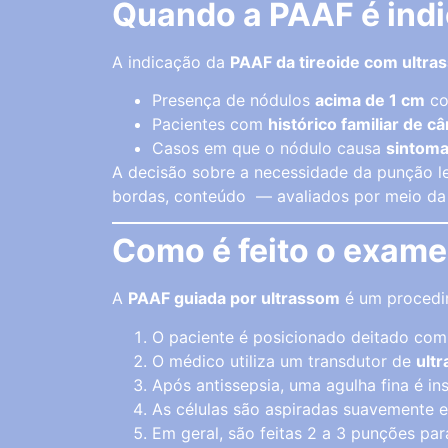
Quando a PAAF é ind
A indicação da
PAAF da tireoide com ultra
Presença de nódulos
acima de 1 cm
co
Pacientes com
histórico familiar de c
Casos em que o nódulo causa
sintom
A decisão sobre a necessidade da punção 
bordas, conteúdo — avaliados por meio d
Como é feito o exam
A
PAAF guiada por ultrassom
é um procedim
O paciente é posicionado deitado com
O médico utiliza um transdutor de
ult
Após antissepsia, uma agulha fina é in
As células são aspiradas suavemente e
Em geral, são feitas 2 a 3 punções pa