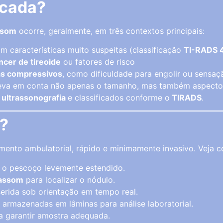
icada?
ssom
ocorre, geralmente, em três contextos principais:
m características muito suspeitas (classificação
TI-RADS 4
âncer de tireoide
ou fatores de risco
as compressivos
, como dificuldade para engolir ou sensaç
leva em conta não apenas o tamanho, mas também aspect
a
ultrassonografia
e classificados conforme o
TIRADS
.
e?
ento ambulatorial, rápido e minimamente invasivo. Veja c
 o pescoço levemente estendido.
rassom
para localizar o nódulo.
serida sob orientação em tempo real.
 armazenadas em lâminas para análise laboratorial.
ra garantir amostra adequada.