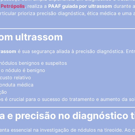
e
Petrópolis
, realiza a
PAAF guiada por ultrassom
durante a
rticular prioriza precisão diagnóstica, ética médica e u
com ultrassom
trassom
é sua segurança aliada à precisão diagnóstica. Entr
 nódulos benignos e suspeitos
o o nódulo é benigno
custo relativo
conduta médica
ção
s é crucial para o sucesso do tratamento e aumento da s
 e precisão no diagnóstico t
nta essencial na investigação de nódulos na tireoide. Ao