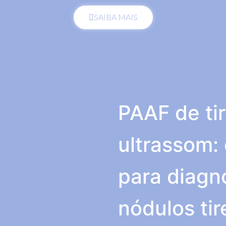
SAIBA MAIS
PAAF de ti
ultrassom
para diagn
nódulos tir