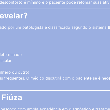
 desconforto é mínimo e o paciente pode retomar suas ati
evelar?
sado por um patologista e classificado segundo o sistema
ndeterminado
licular
lífero ou outro)
s frequentes. O médico discutirá com o paciente se é ne
 Fiúza
 pescoço com ampla experiência em diagnóstico e tratame