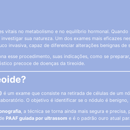
ões vitais no metabolismo e no equilíbrio hormonal. Quand
investigar sua natureza. Um dos exames mais eficazes ne
ouco invasiva, capaz de diferenciar alterações benignas de 
ona esse procedimento, suas indicações, como se preparar
óstico precoce de doenças da tireoide.
eoide?
)
é um exame que consiste na retirada de células de um n
 laboratório. O objetivo é identificar se o nódulo é benig
onografia
, a técnica se torna ainda mais segura e precisa,
 de
PAAF guiada por ultrassom
e é o padrão ouro atual par