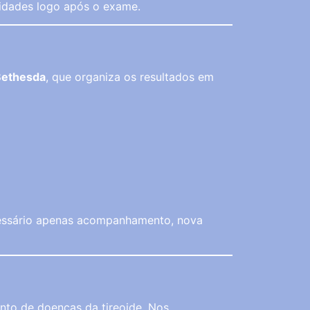
vidades logo após o exame.
Bethesda
, que organiza os resultados em
cessário apenas acompanhamento, nova
nto de doenças da tireoide. Nos