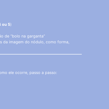
 ou 5
)
ão de “bolo na garganta”
os da imagem do nódulo, como forma,
omo ele ocorre, passo a passo: