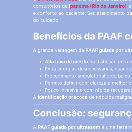
consultórios de
I
panema (Rio de Janeiro)
e conforto ao paciente. Seu atendimento pa
do cuidado.
Benefícios da PAAF 
A grande vantagem da
PAAF guiada por ul
Alta taxa de acerto
na distinção entre
Evita cirurgias desnecessárias, quand
Procedimento ambulatorial e de baixo 
Permite definir com clareza a melhor 
Pouco invasiva e com rápida recupera
A
identificação precoce
de nódulos maligno
Conclusão: segurança
A
PAAF guiada por ultrassom
é uma ferrame