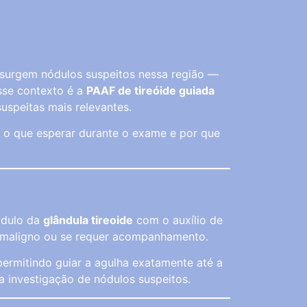
o surgem nódulos suspeitos nessa região —
sse contexto é a
PAAF de tireóide guiada
suspeitas mais relevantes.
, o que esperar durante o exame e por que
ódulo da
glândula tireoide
com o auxílio de
no, maligno ou se requer acompanhamento.
 permitindo guiar a agulha exatamente até a
a investigação de nódulos suspeitos.