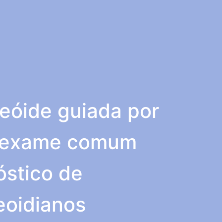
reóide guiada por
: exame comum
óstico de
eoidianos