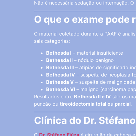
Não é necessária sedação ou internação. O
O que o exame pode r
O material coletado durante a PAAF é anali
seis categorias:
Bethesda I
– material insuficiente
Bethesda II
– nódulo benigno
Bethesda III
– atipias de significado i
Bethesda IV
– suspeita de neoplasia fo
Bethesda V
– suspeita de malignidade
Bethesda VI
– maligno (carcinoma papi
Resultados entre
Bethesda II e IV
são os mai
punção ou
tireoidectomia total ou parcial
.
Clínica do Dr. Stéfano
O
Dr. Stéfano Fiúza
é cirurgião de cabeça e