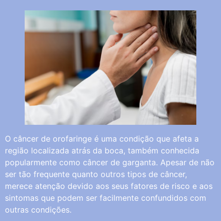
O câncer de orofaringe é uma condição que afeta a
região localizada atrás da boca, também conhecida
popularmente como câncer de garganta. Apesar de não
ser tão frequente quanto outros tipos de câncer,
merece atenção devido aos seus fatores de risco e aos
sintomas que podem ser facilmente confundidos com
outras condições.