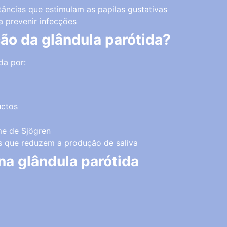
tâncias que estimulam as papilas gustativas
a prevenir infecções
ção da glândula parótida?
da por:
uctos
me de Sjögren
 que reduzem a produção de saliva
a glândula parótida