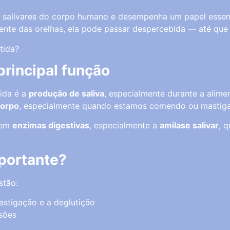
 salivares do corpo humano e desempenha um papel essenc
rente das orelhas, ela pode passar despercebida — até que
tida?
principal função
ida é a
produção de saliva
, especialmente durante a alime
corpo
, especialmente quando estamos comendo ou mastig
a em
enzimas digestivas
, especialmente a
amilase salivar
, 
mportante?
stão:
mastigação e a deglutição
osões