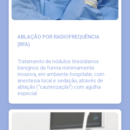
ABLAÇÃO POR RADIOFREQUÊNCIA
(RFA)
Tratamento de nódulos tireoidianos
benignos de forma minimamente
invasiva, em ambiente hospitalar, com
anestesia local e sedação, através de
ablação (“cauterização”) com agulha
especial.