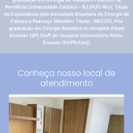
Pontifícia Universidade Católica – RJ (PUC-Rio); Título
de Especialista pela Sociedade Brasileira de Cirurgia de
Cabeça e Pescoço (Membro Titular -SBCCP); Pós
graduação em Cirurgia Robótica no Hospital Albert
Einstein (SP) Staff do Hospital Universitário Pedro
Ernesto (HUPE/Uerj)
Conheça nosso local de
atendimento