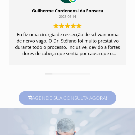
Guilherme Cordenonsi da Fonseca
2023-06-14
Eu fiz uma cirurgia de ressecção de schwannoma
de nervo vago. O Dr. Stéfano foi muito prestativo
durante todo o processo. Inclusive, devido a fortes
dores de cabeça que sentia por causa que o
nódulo já estava pressionando o nervo e isso me
incomodava para dormir, a cirurgia foi marcada
muito rapidamente, uma semana após eu relatar
o incômodo para o Dr. Além de ele me receitar
medicamentos para dor e para dormir mesmo no
sábado. O pós-operatório foi muito bom, eu me
recuperei rapidamente da cirurgia e o corte
AGENDE SUA CONSULTA AGORA!
cicatrizou muito bem. Recebi alta do hospital em
um dia e já pude retirar o micropore que protegia
a região da cirurgia em uma semana. Em três dias
após a cirurgia já estava liberado para trabalhar.
Em nenhum momento senti dor na região. Em