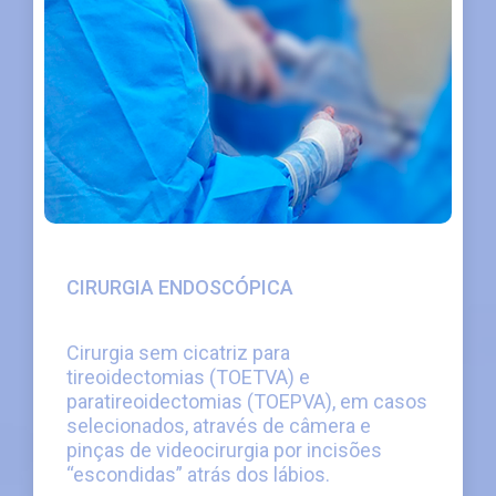
CIRURGIA ENDOSCÓPICA
Cirurgia sem cicatriz para
tireoidectomias (TOETVA) e
paratireoidectomias (TOEPVA), em casos
selecionados, através de câmera e
pinças de videocirurgia por incisões
“escondidas” atrás dos lábios.