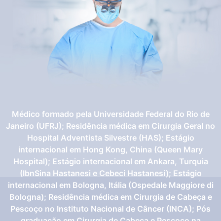
resumo mesmo sendo uma cirurgia muito
delicada próximo a um nervo o resultado foi
muito bom, sem nenhuma sequela e com um pós-
operatório muito tranquilo.
Médico formado pela Universidade Federal do Rio de
Janeiro (UFRJ); Residência médica em Cirurgia Geral no
Hospital Adventista Silvestre (HAS); Estágio
internacional em Hong Kong, China (Queen Mary
Hospital); Estágio internacional em Ankara, Turquia
(IbnSina Hastanesi e Cebeci Hastanesi); Estágio
internacional em Bologna, Itália (Ospedale Maggiore di
Bologna); Residência médica em Cirurgia de Cabeça e
Pescoço no Instituto Nacional de Câncer (INCA); Pós
graduação em Cirurgia de Cabeça e Pescoço na