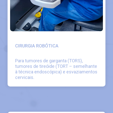
CIRURGIA ROBÓTICA
Para tumores de garganta (TORS),
tumores de tireóide (TORT – semelhante
à técnica endoscópica) e esvaziamentos
cervicais.